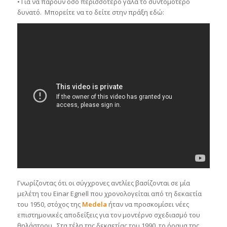
• Για να πάρουν όσο περισσότερο γάλα το συντομότερο
δυνατό. Μπορείτε να το δείτε στην πράξη εδώ:
Γνωρίζοντας ότι οι σύγχρονες αντλίες βασίζονται σε μία
μελέτη του Einar Egnell που χρονολογείται από τη δεκαετία
του 1950, στόχος της
Medela
ήταν να προσκομίσει νέες
επιστημονικές αποδείξεις για τον μοντέρνο σχεδιασμό του
θηλάστρου. Στα τέλη της δεκαετίας του 1990, το όραμα της