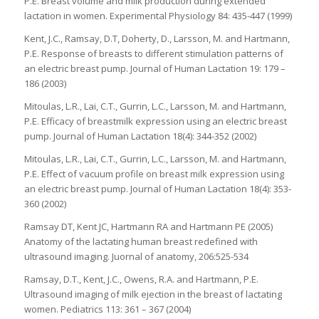
P.E. Breast volume and milk production during extended
lactation in women. Experimental Physiology 84: 435-447 (1999)
Kent, J.C., Ramsay, D.T, Doherty, D., Larsson, M. and Hartmann,
P.E. Response of breasts to different stimulation patterns of
an electric breast pump. Journal of Human Lactation 19: 179 –
186 (2003)
Mitoulas, L.R., Lai, C.T., Gurrin, L.C., Larsson, M. and Hartmann,
P.E. Efficacy of breastmilk expression using an electric breast
pump. Journal of Human Lactation 18(4): 344-352 (2002)
Mitoulas, L.R., Lai, C.T., Gurrin, L.C., Larsson, M. and Hartmann,
P.E. Effect of vacuum profile on breast milk expression using
an electric breast pump. Journal of Human Lactation 18(4): 353-
360 (2002)
Ramsay DT, Kent JC, Hartmann RA and Hartmann PE (2005)
Anatomy of the lactating human breast redefined with
ultrasound imaging. Juornal of anatomy, 206:525-534
Ramsay, D.T., Kent, J.C., Owens, R.A. and Hartmann, P.E.
Ultrasound imaging of milk ejection in the breast of lactating
women. Pediatrics 113: 361 – 367 (2004)