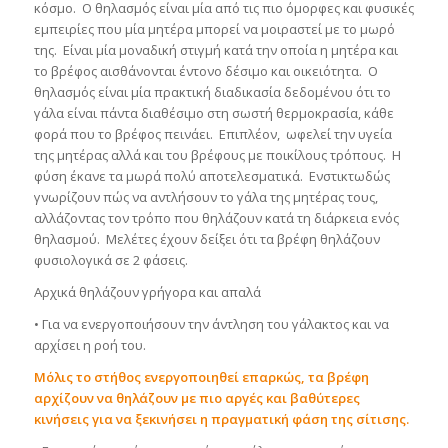
κόσμο. Ο θηλασμός είναι μία από τις πιο όμορφες και φυσικές
εμπειρίες που μία μητέρα μπορεί να μοιραστεί με το μωρό
της. Είναι μία μοναδική στιγμή κατά την οποία η μητέρα και
το βρέφος αισθάνονται έντονο δέσιμο και οικειότητα. Ο
θηλασμός είναι μία πρακτική διαδικασία δεδομένου ότι το
γάλα είναι πάντα διαθέσιμο στη σωστή θερμοκρασία, κάθε
φορά που το βρέφος πεινάει. Επιπλέον, ωφελεί την υγεία
της μητέρας αλλά και του βρέφους με ποικίλους τρόπους. Η
φύση έκανε τα μωρά πολύ αποτελεσματικά. Ενστικτωδώς
γνωρίζουν πώς να αντλήσουν το γάλα της μητέρας τους,
αλλάζοντας τον τρόπο που θηλάζουν κατά τη διάρκεια ενός
θηλασμού. Μελέτες έχουν δείξει ότι τα βρέφη θηλάζουν
φυσιολογικά σε 2 φάσεις.
Αρχικά θηλάζουν γρήγορα και απαλά
• Για να ενεργοποιήσουν την άντληση του γάλακτος και να
αρχίσει η ροή του.
Μόλις το στήθος ενεργοποιηθεί επαρκώς, τα βρέφη
αρχίζουν να θηλάζουν με πιο αργές και βαθύτερες
κινήσεις για να ξεκινήσει η πραγματική φάση της σίτισης.