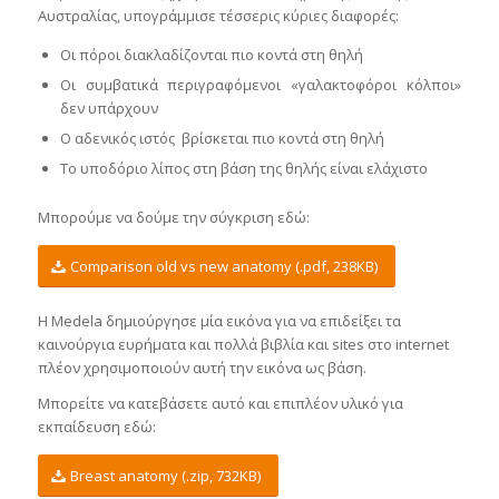
Αυστραλίας, υπογράμμισε τέσσερις κύριες διαφορές:
Οι πόροι διακλαδίζονται πιο κοντά στη θηλή
Οι συμβατικά περιγραφόμενοι «γαλακτοφόροι κόλποι»
δεν υπάρχουν
Ο αδενικός ιστός βρίσκεται πιο κοντά στη θηλή
Το υποδόριο λίπος στη βάση της θηλής είναι ελάχιστο
Μπορούμε να δούμε την σύγκριση εδώ:
Comparison old vs new anatomy (.pdf, 238KB)
Η Medela δημιούργησε μία εικόνα για να επιδείξει τα
καινούργια ευρήματα και πολλά βιβλία και sites στο internet
πλέον χρησιμοποιούν αυτή την εικόνα ως βάση.
Μπορείτε να κατεβάσετε αυτό και επιπλέον υλικό για
εκπαίδευση εδώ:
Breast anatomy (.zip, 732KB)