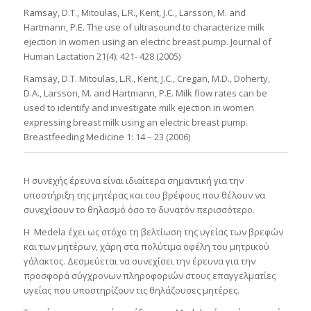
Ramsay, D.T., Mitoulas, L.R., Kent, J.C., Larsson, M. and
Hartmann, P.E. The use of ultrasound to characterize milk
ejection in women using an electric breast pump. Journal of
Human Lactation 21(4): 421- 428 (2005)
Ramsay, D.T. Mitoulas, L.R., Kent, J.C., Cregan, M.D., Doherty,
D.A., Larsson, M. and Hartmann, P.E. Milk flow rates can be
used to identify and investigate milk ejection in women
expressing breast milk using an electric breast pump.
Breastfeeding Medicine 1: 14 – 23 (2006)
Η συνεχής έρευνα είναι ιδιαίτερα σημαντική για την
υποστήριξη της μητέρας και του βρέφους που θέλουν να
συνεχίσουν το θηλασμό όσο το δυνατόν περισσότερο.
Η Medela έχει ως στόχο τη βελτίωση της υγείας των βρεφών
και των μητέρων, χάρη στα πολύτιμα οφέλη του μητρικού
γάλακτος. Δεσμεύεται να συνεχίσει την έρευνα για την
προσφορά σύγχρονων πληροφοριών στους επαγγελματίες
υγείας που υποστηρίζουν τις θηλάζουσες μητέρες.