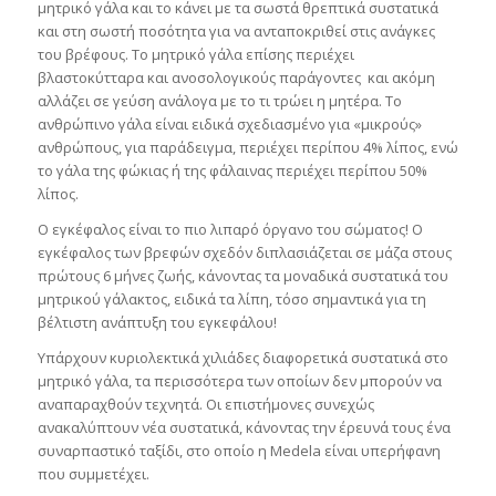
μητρικό γάλα και το κάνει με τα σωστά θρεπτικά συστατικά
και στη σωστή ποσότητα για να ανταποκριθεί στις ανάγκες
του βρέφους. Το μητρικό γάλα επίσης περιέχει
βλαστοκύτταρα και ανοσολογικούς παράγοντες και ακόμη
αλλάζει σε γεύση ανάλογα με το τι τρώει η μητέρα. Το
ανθρώπινο γάλα είναι ειδικά σχεδιασμένο για «μικρούς»
ανθρώπους, για παράδειγμα, περιέχει περίπου 4% λίπος, ενώ
το γάλα της φώκιας ή της φάλαινας περιέχει περίπου 50%
λίπος.
Ο εγκέφαλος είναι το πιο λιπαρό όργανο του σώματος! Ο
εγκέφαλος των βρεφών σχεδόν διπλασιάζεται σε μάζα στους
πρώτους 6 μήνες ζωής, κάνοντας τα μοναδικά συστατικά του
μητρικού γάλακτος, ειδικά τα λίπη, τόσο σημαντικά για τη
βέλτιστη ανάπτυξη του εγκεφάλου!
Υπάρχουν κυριολεκτικά χιλιάδες διαφορετικά συστατικά στο
μητρικό γάλα, τα περισσότερα των οποίων δεν μπορούν να
αναπαραχθούν τεχνητά. Οι επιστήμονες συνεχώς
ανακαλύπτουν νέα συστατικά, κάνοντας την έρευνά τους ένα
συναρπαστικό ταξίδι, στο οποίο η Medela είναι υπερήφανη
που συμμετέχει.