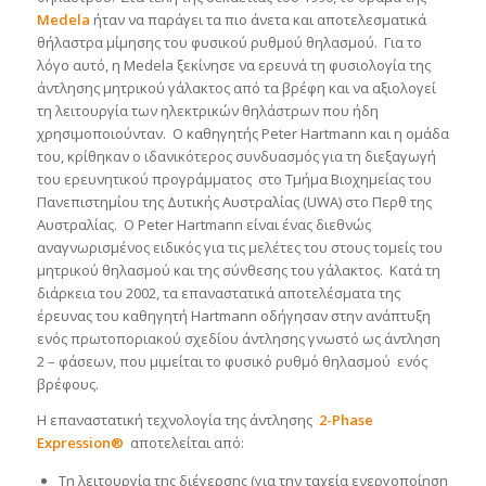
Medela
ήταν να παράγει τα πιο άνετα και αποτελεσματικά
θήλαστρα μίμησης του φυσικού ρυθμού θηλασμού. Για το
λόγο αυτό, η Medela ξεκίνησε να ερευνά τη φυσιολογία της
άντλησης μητρικού γάλακτος από τα βρέφη και να αξιολογεί
τη λειτουργία των ηλεκτρικών θηλάστρων που ήδη
χρησιμοποιούνταν. Ο καθηγητής Peter Hartmann και η ομάδα
του, κρίθηκαν ο ιδανικότερος συνδυασμός για τη διεξαγωγή
του ερευνητικού προγράμματος στο Τμήμα Βιοχημείας του
Πανεπιστημίου της Δυτικής Αυστραλίας (UWA) στο Περθ της
Αυστραλίας. Ο Peter Hartmann είναι ένας διεθνώς
αναγνωρισμένος ειδικός για τις μελέτες του στους τομείς του
μητρικού θηλασμού και της σύνθεσης του γάλακτος. Κατά τη
διάρκεια του 2002, τα επαναστατικά αποτελέσματα της
έρευνας του καθηγητή Hartmann οδήγησαν στην ανάπτυξη
ενός πρωτοποριακού σχεδίου άντλησης γνωστό ως άντληση
2 – φάσεων, που μιμείται το φυσικό ρυθμό θηλασμού ενός
βρέφους.
Η επαναστατική τεχνολογία της άντλησης
2-Phase
Expression®
αποτελείται από:
Τη λειτουργία της διέγερσης (για την ταχεία ενεργοποίηση