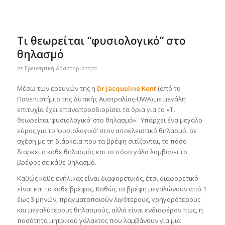
Τι θεωρείται “φυσιολογικό” στο
θηλασμό
σε
Ερευνητική δραστηριότητα
Μέσω των ερευνών της η
Dr Jacqueline Kent
(από το
Πανεπιστήμιο της Δυτικής Αυστραλίας-UWA) με μεγάλη
επιτυχία έχει επαναπροσδιορίσει τα όρια για το «Τι
θεωρείται ‘φυσιολογικό’ στο θηλασμό». Υπάρχει ένα μεγάλο
εύρος για το ‘φυσιολογικό’ στον αποκλειστικό θηλασμό, σε
σχέση με τη διάρκεια που τα βρέφη σιτίζονται, το πόσο
διαρκεί ο κάθε θηλασμός και το πόσο γάλα λαμβάνει το
βρέφος σε κάθε θηλασμό.
Καθώς κάθε ενήλικας είναι διαφορετικός, έτσι διαφορετικό
είναι και το κάθε βρέφος. Καθώς τα βρέφη μεγαλώνουν από 1
έως 3 μηνών, πραγματοποιούν λιγότερους, γρηγορότερους
και μεγαλύτερους θηλασμούς, αλλά είναι ενδιαφέρον πως, η
ποσότητα μητρικού γάλακτος που λαμβάνουν για μια