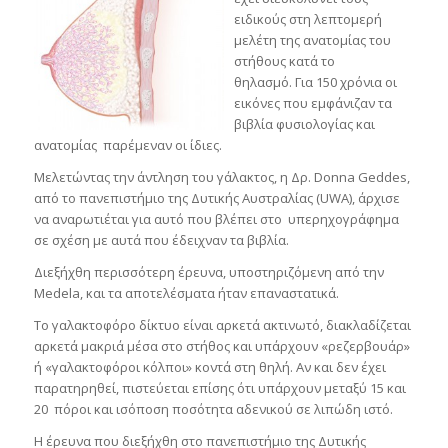
ειδικούς στη λεπτομερή
μελέτη της ανατομίας του
στήθους κατά το
θηλασμό. Για 150 χρόνια οι
εικόνες που εμφάνιζαν τα
βιβλία φυσιολογίας και
ανατομίας παρέμεναν οι ίδιες.
Μελετώντας την άντληση του γάλακτος, η Δρ. Donna Geddes,
από το πανεπιστήμιο της Δυτικής Αυστραλίας (UWA), άρχισε
να αναρωτιέται για αυτό που βλέπει στο υπερηχογράφημα
σε σχέση με αυτά που έδειχναν τα βιβλία.
Διεξήχθη περισσότερη έρευνα, υποστηριζόμενη από την
Medela, και τα αποτελέσματα ήταν επαναστατικά.
Το γαλακτοφόρο δίκτυο είναι αρκετά ακτινωτό, διακλαδίζεται
αρκετά μακριά μέσα στο στήθος και υπάρχουν «ρεζερβουάρ»
ή «γαλακτοφόροι κόλποι» κοντά στη θηλή. Αν και δεν έχει
παρατηρηθεί, πιστεύεται επίσης ότι υπάρχουν μεταξύ 15 και
20 πόροι και ισόποση ποσότητα αδενικού σε λιπώδη ιστό.
Η έρευνα που διεξήχθη στο πανεπιστήμιο της Δυτικής