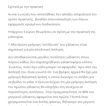
Σχετικά με την πρακτική
Αν και η γνώση που αποκτήθηκε δεν αλλάζει απαραίτητα τον
τρόπο πρακτικής, βοηθάει στην κατανόηση των λόγων
εφαρμογής ορισμένων διαδικασιών.
Υπάρχουν 3 κύριες θεωρήσεις σε σχέση με την πρακτική της
γαλουχίας:
1. Μία πρώτη γρήγορη “εκτόξευση” του γάλακτος είναι
σημαντική για μία αποδοτική άντληση.
Δεν αποθηκεύονται μεγάλες ποσότητες γάλακτος στους
πόρους καθώς δεν παρατηρήθηκαν γαλακτοφόροι κόλποι.
Συνεπώς, πολύ λίγο γάλα μπορεί να αφαιρεθεί πριν από την
άντλησή του. Είναι γνωστό ότι ένα βρέφος αρχικά θα έχει μία
γρήγορη θηλαστική δράση, η οποία διεγείρει το στήθος για
να βγάλει το γάλα. Η έρευνα δείχνει ότι μία γρήγορη άντληση
του πρώτου γάλακτος θα οδηγήσει στη συνέχεια σε
περισσότερες αντλήσεις. Στην πραγματικότητα, το 80% του
μητρικού γάλακτος αφαιρείται στα πρώτα 7 λεπτά όταν
χρησιμοποιείται ένα διπλής φάσεως θήλαστρο στο μέγιστο