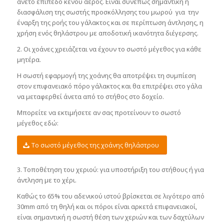
άνετο επίπεδο κενού αέρος. Είναι συνεπώς σημαντική η
διασφάλιση της σωστής προσκόλλησης του μωρού για την
έναρξη της ροής του γάλακτος και σε περίπτωση άντλησης, η
χρήση ενός θηλάστρου με αποδοτική ικανότητα διέγερσης.
2. Οι χοάνες χρειάζεται να έχουν το σωστό μέγεθος για κάθε
μητέρα.
Η σωστή εφαρμογή της χοάνης θα αποτρέψει τη συμπίεση
στον επιφανειακό πόρο γάλακτος και θα επιτρέψει στο γάλα
να μεταφερθεί άνετα από το στήθος στο δοχείο.
Μπορείτε να εκτιμήσετε αν σας προτείνουν το σωστό
μέγεθος εδώ:
Το σωστό μέγεθος της χοάνης θηλάστρου
3. Τοποθέτηση του χεριού: για υποστήριξη του στήθους ή για
άντληση με το χέρι.
Καθώς το 65% του αδενικού ιστού βρίσκεται σε λιγότερο από
30mm από τη θηλή και οι πόροι είναι αρκετά επιφανειακοί,
είναι σημαντική η σωστή θέση των χεριών και των δαχτύλων