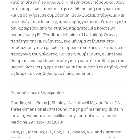
κατά τη σίτιση ή το θηλασμό. Η πίεση στους πόρους και στον
ιστό, μπορεί να εμποδίσει την ελεύθερη ροή του γάλακτος
και να οδηγήσει σε συμφόρηση (βουλώματα), σπάργωμα και
στη συνέχεια μείωση της προσφοράς γάλακτος. Όταν το γάλα
δεν αφαιρείται από το στήθος, παράγεται μία πρωτεΐνη
ονομαζόμενη FIL (Feedback Inhibitor of Lactation). Όταν η
ποσότητα της FIL αυξάνεται, ένα μήνυμα στέλνεται στον
υποθάλαμο για να μειωθεί η προλακτίνη και ως εκ τούτου η
παραγωγή του γάλακτος. Για να μη συμβεί αυτό, οι μητέρες
θα πρέπει να συμβουλευτούν για τη σωστή τοποθέτηση του
μωρού ώστε να μη χρειαστεί να πιέσουν πολύ το στήθος κατά
τη διάρκεια ενός θηλασμού ή μίας άντλησης.
Περισσότερες πληροφορίες:
Gooding M. J., Finlay J., Shipley J.A., Halliwell M., and Duck F.A.
Three-dimensional ultrasound imaging of mammary ducts in
lactating women: a feasibility study. Journal of Ultrasound
Medicine 29 (1):95-103 (2010)
Kent, J.C., Mitoulas, L.R., Cox, D.B., Owens, R.A. and Hartmann,