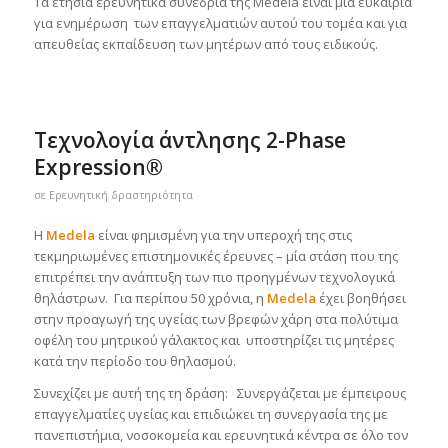
Τα ετήσια ερευνητικά συνέδρια της Medela είναι μία ευκαιρία
για ενημέρωση των επαγγελματιών αυτού του τομέα και για
απευθείας εκπαίδευση των μητέρων από τους ειδικούς.
Τεχνολογία άντλησης 2-Phase
Expression®
σε
Ερευνητική δραστηριότητα
Η
Medela
είναι φημισμένη για την υπεροχή της στις
τεκμηριωμένες επιστημονικές έρευνες – μία στάση που της
επιτρέπει την ανάπτυξη των πιο προηγμένων τεχνολογικά
θηλάστρων. Για περίπου 50 χρόνια, η
Medela
έχει βοηθήσει
στην προαγωγή της υγείας των βρεφών χάρη στα πολύτιμα
οφέλη του μητρικού γάλακτος και υποστηρίζει τις μητέρες
κατά την περίοδο του θηλασμού.
Συνεχίζει με αυτή της τη δράση: Συνεργάζεται με έμπειρους
επαγγελματίες υγείας και επιδιώκει τη συνεργασία της με
πανεπιστήμια, νοσοκομεία και ερευνητικά κέντρα σε όλο τον