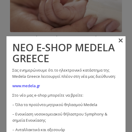
×
Θηλασμός και άντληση κατά τη
ΝΕΟ E-SHOP MEDELA
διάρκεια της νόσησης από Covid-19
GREECE
σε
Προκλήσεις
Το μητρικό γάλα αποτελεί την καλύτερη πηγή διατροφής για
Σας ενημερώνουμε ότι το ηλεκτρονικό κατάστημα της
τα μωρά και τα προστατεύει από τις ασθένειες. Το μητρικό
Medela Greece λειτουργεί πλέον στη νέα μας διεύθυνση:
γάλα των μητέρων που έχουν προσβληθεί από Covid-19 δεν
περιέχει στελέχη σε ενεργή μορφή, αλλά περιέχει
www.medela.gr
αντισώματα τα οποία προστατεύουν από πιθανή λοίμωξη. Τα
Στο νέο μας e-shop μπορείτε να βρείτε:
οφέλη του θηλασμού υπερτερούν των πιθανών κινδύνων
που σχετίζονται με την COVID-19. […]
– Όλα τα προϊόντα μητρικού θηλασμού Medela
Διαβάστε περισσότερα
– Ενοικίαση νοσοκομειακού θήλαστρου Symphony &
σημεία Ενοικίασης
– Ανταλλακτικά και αξεσουάρ