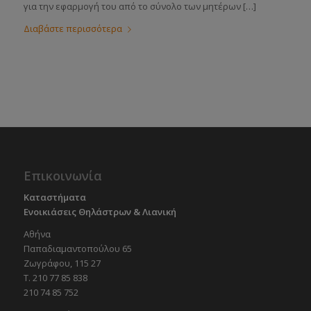
για την εφαρμογή του από το σύνολο των μητέρων […]
Διαβάστε περισσότερα
Επικοινωνία
Καταστήματα
Ενοικιάσεις Θηλάστρων & Λιανική
Αθήνα
Παπαδιαμαντοπούλου 65
Ζωγράφου, 115 27
Τ. 210 77 85 838
210 74 85 752