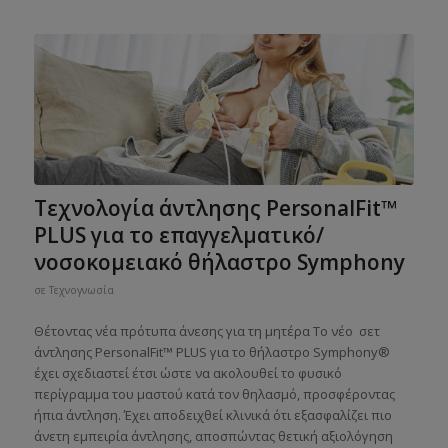
Τεχνολογία άντλησης PersonalFit™
PLUS για το επαγγελματικό/
νοσοκομειακό θήλαστρο Symphony
σε
Τεχνογνωσία
Θέτοντας νέα πρότυπα άνεσης για τη μητέρα Το νέο σετ
άντλησης PersonalFit™ PLUS για το θήλαστρο Symphony®
έχει σχεδιαστεί έτσι ώστε να ακολουθεί το φυσικό
περίγραμμα του μαστού κατά τον θηλασμό, προσφέροντας
ήπια άντληση. Έχει αποδειχθεί κλινικά ότι εξασφαλίζει πιο
άνετη εμπειρία άντλησης, αποσπώντας θετική αξιολόγηση