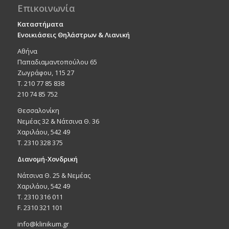
Επικοινωνία
Καταστήματα
Ενοικιάσεις Θηλάστρων & Λιανική
Αθήνα
Παπαδιαμαντοπούλου 65
Ζωγράφου, 115 27
Τ. 210 77 85 838
210 74 85 752
Θεσσαλονίκη
Νεμέας 32 & Νάτσινα Θ. 36
Χαριλάου, 542 49
T. 2310 328 375
Διανομή-Χονδρική
Νάτσινα Θ. 25 & Νεμέας
Χαριλάου, 542 49
T. 2310 316 011
F. 2310 321 101
info@klinikum.gr