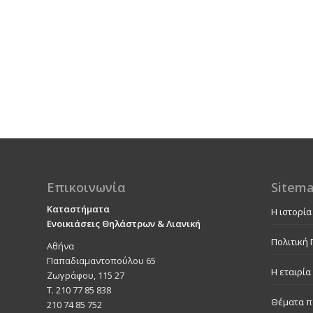
Επικοινωνία
Sitem
Καταστήματα
Η ιστορία
Ενοικιάσεις Θηλάστρων & Λιανική
Πολιτική 
Αθήνα
Παπαδιαμαντοπούλου 65
Η εταιρία
Ζωγράφου, 115 27
Τ. 210 77 85 838
Θέματα π
210 74 85 752