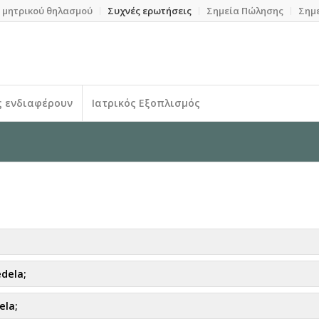
 μητρικού θηλασμού
Συχνές ερωτήσεις
Σημεία Πώλησης
Σημ
ς ενδιαφέρουν
Ιατρικός Εξοπλισμός
dela;
ela;