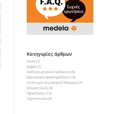
Κατηγορίες άρθρων
news
(1)
pages
(1)
Άντληση μητρικού γάλακτος
(6)
Ερευνητική δραστηριότητα
(10)
Η επιτυχία στο μητρικό θηλασμό
(7)
Ιστορίες ζωής
(4)
Προκλήσεις
(11)
Τεχνογνωσία
(9)