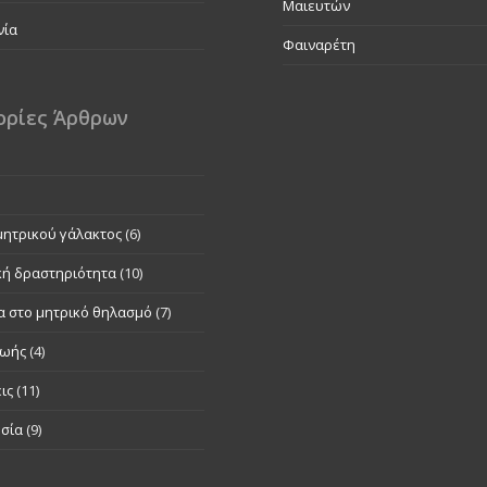
Μαιευτών
νία
Φαιναρέτη
ορίες Άρθρων
μητρικού γάλακτος
(6)
κή δραστηριότητα
(10)
α στο μητρικό θηλασμό
(7)
ζωής
(4)
ις
(11)
σία
(9)