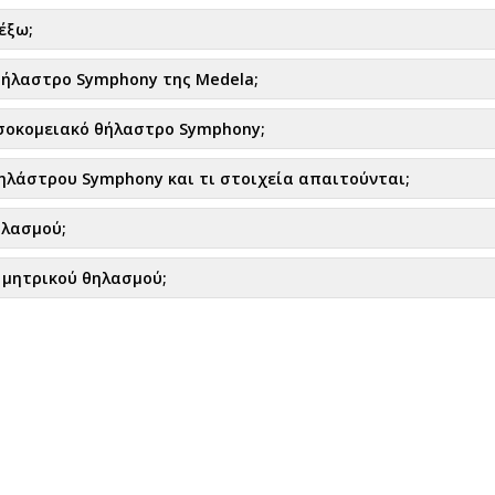
έξω;
θήλαστρο Symphony της Medela;
σοκομειακό θήλαστρο Symphony;
θηλάστρου Symphony και τι στοιχεία απαιτούνται;
ηλασμού;
 μητρικού θηλασμού;