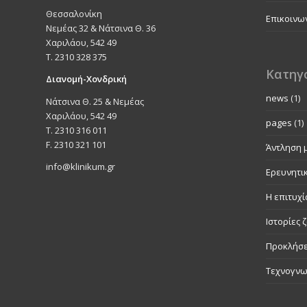
Θεσσαλονίκη
Επικοινω
Νεμέας 32 & Νάτσινα Θ. 36
Χαριλάου, 542 49
T. 2310 328 375
Κατηγ
Διανομή-Χονδρική
news
(1)
Νάτσινα Θ. 25 & Νεμέας
Χαριλάου, 542 49
pages
(1)
T. 2310 316 011
F. 2310 321 101
Άντληση 
info@klinikum.gr
Ερευνητι
Η επιτυχί
Ιστορίες 
Προκλήσε
Τεχνογνω