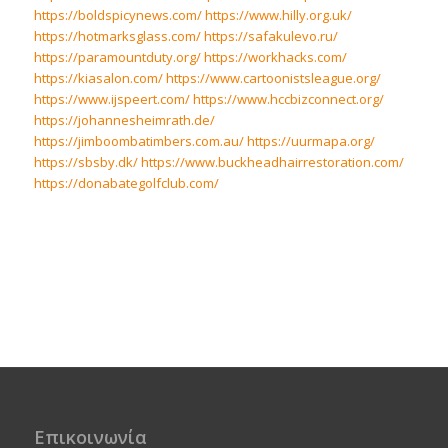
https://boldspicynews.com/
https://www.hilly.org.uk/
https://hotmarksglass.com/
https://safakulevo.ru/
https://paramountduty.org/
https://workhacks.com/
https://kiasalon.com/
https://www.cartoonistsleague.org/
https://www.ijspeert.com/
https://www.hccbizconnect.org/
https://johannesheimrath.de/
https://jimboombatimbers.com.au/
https://uurmapa.org/
https://sbsby.dk/
https://www.buckheadhairrestoration.com/
https://donabategolfclub.com/
Επικοινωνία