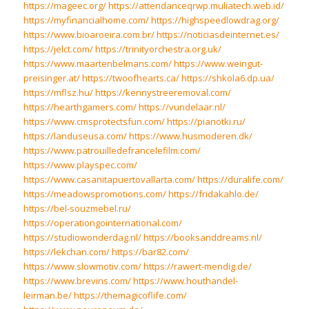
https://mageec.org/
https://attendanceqrwp.muliatech.web.id/
https://myfinancialhome.com/
https://highspeedlowdrag.org/
https://www.bioaroeira.com.br/
https://noticiasdeinternet.es/
https://jelct.com/
https://trinityorchestra.org.uk/
https://www.maartenbelmans.com/
https://www.weingut-
preisinger.at/
https://twoofhearts.ca/
https://shkola6.dp.ua/
https://mflsz.hu/
https://kennystreeremoval.com/
https://hearthgamers.com/
https://vundelaar.nl/
https://www.cmsprotectsfun.com/
https://pianotki.ru/
https://landuseusa.com/
https://www.husmoderen.dk/
https://www.patrouilledefrancelefilm.com/
https://www.playspec.com/
https://www.casanitapuertovallarta.com/
https://duralife.com/
https://meadowspromotions.com/
https://fridakahlo.de/
https://bel-souzmebel.ru/
https://operationgointernational.com/
https://studiowonderdag.nl/
https://booksanddreams.nl/
https://lekchan.com/
https://bar82.com/
https://www.slowmotiv.com/
https://rawert-mendig.de/
https://www.brevins.com/
https://www.houthandel-
leirman.be/
https://themagicoflife.com/