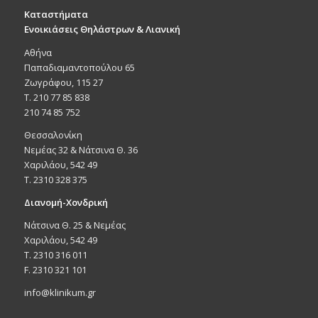
Καταστήματα
Ενοικιάσεις Θηλάστρων & Λιανική
Αθήνα
Παπαδιαμαντοπούλου 65
Ζωγράφου, 115 27
Τ. 210 77 85 838
210 74 85 752
Θεσσαλονίκη
Νεμέας 32 & Νάτσινα Θ. 36
Χαριλάου, 542 49
T. 2310 328 375
Διανομή-Χονδρική
Νάτσινα Θ. 25 & Νεμέας
Χαριλάου, 542 49
T. 2310 316 011
F. 2310 321 101
info@klinikum.gr