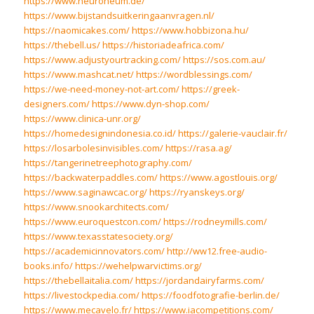
https://www.neuroneum.de/
https://www.bijstandsuitkeringaanvragen.nl/
https://naomicakes.com/
https://www.hobbizona.hu/
https://thebell.us/
https://historiadeafrica.com/
https://www.adjustyourtracking.com/
https://sos.com.au/
https://www.mashcat.net/
https://wordblessings.com/
https://we-need-money-not-art.com/
https://greek-
designers.com/
https://www.dyn-shop.com/
https://www.clinica-unr.org/
https://homedesignindonesia.co.id/
https://galerie-vauclair.fr/
https://losarbolesinvisibles.com/
https://rasa.ag/
https://tangerinetreephotography.com/
https://backwaterpaddles.com/
https://www.agostlouis.org/
https://www.saginawcac.org/
https://ryanskeys.org/
https://www.snookarchitects.com/
https://www.euroquestcon.com/
https://rodneymills.com/
https://www.texasstatesociety.org/
https://academicinnovators.com/
http://ww12.free-audio-
books.info/
https://wehelpwarvictims.org/
https://thebellaitalia.com/
https://jordandairyfarms.com/
https://livestockpedia.com/
https://foodfotografie-berlin.de/
https://www.mecavelo.fr/
https://www.iacompetitions.com/