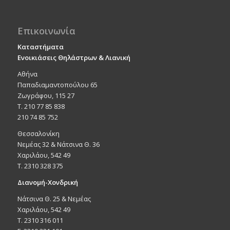
Επικοινωνία
Καταστήματα
Ενοικιάσεις Θηλάστρων & Λιανική
Αθήνα
Παπαδιαμαντοπούλου 65
Ζωγράφου, 115 27
Τ. 210 77 85 838
210 74 85 752
Θεσσαλονίκη
Νεμέας 32 & Νάτσινα Θ. 36
Χαριλάου, 542 49
T. 2310 328 375
Διανομή-Χονδρική
Νάτσινα Θ. 25 & Νεμέας
Χαριλάου, 542 49
T. 2310 316 011