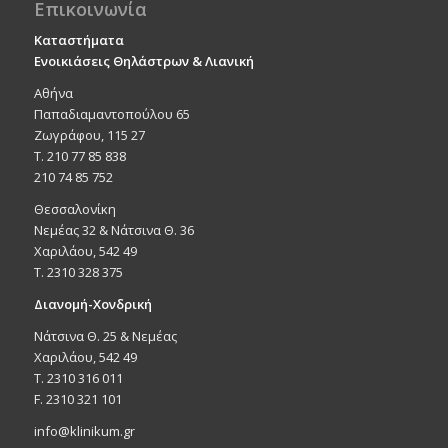
Επικοινωνία
Καταστήματα
Ενοικιάσεις Θηλάστρων & Λιανική
Αθήνα
Παπαδιαμαντοπούλου 65
Ζωγράφου, 115 27
Τ. 210 77 85 838
210 74 85 752
Θεσσαλονίκη
Νεμέας 32 & Νάτσινα Θ. 36
Χαριλάου, 542 49
T. 2310 328 375
Διανομή-Χονδρική
Νάτσινα Θ. 25 & Νεμέας
Χαριλάου, 542 49
T. 2310 316 011
F. 2310 321 101
info@klinikum.gr