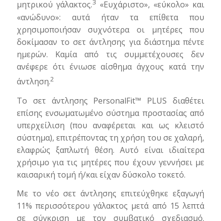
3
μητρικού γάλακτος.
«Ευχάριστο», «εύκολο» και
«ανώδυνο»: αυτά ήταν τα επίθετα που
χρησιμοποιήσαν συχνότερα οι μητέρες που
δοκίμασαν το σετ άντλησης για διάστημα πέντε
ημερών. Καμία από τις συμμετέχουσες δεν
ανέφερε ότι ένιωσε αίσθημα άγχους κατά την
2
άντληση.
Το σετ άντλησης PersonalFit™ PLUS διαθέτει
επίσης ενσωματωμένο σύστημα προστασίας από
υπερχείλιση (που αναφέρεται και ως κλειστό
σύστημα), επιτρέποντας τη χρήση του σε χαλαρή,
ελαφρώς ξαπλωτή θέση. Αυτό είναι ιδιαίτερα
χρήσιμο για τις μητέρες που έχουν γεννήσει με
καισαρική τομή ή/και είχαν δύσκολο τοκετό.
Με το νέο σετ άντλησης επιτεύχθηκε εξαγωγή
11% περισσότερου γάλακτος μετά από 15 λεπτά
σε σύγκριση με τον συμβατικό σχεδιασμό.