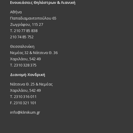
Ενοικιάσεις Θηλάστρων & Λιανική
Αθήνα
Παπαδιαμαντοπούλου 65
Ζωγράφου, 115 27
Τ. 210 77 85 838
210 74 85 752
Θεσσαλονίκη
Νεμέας 32 & Νάτσινα Θ. 36
Χαριλάου, 542 49
T. 2310 328 375
Διανομή-Χονδρική
Νάτσινα Θ. 25 & Νεμέας
Χαριλάου, 542 49
T. 2310 316 011
F. 2310 321 101
info@klinikum.gr