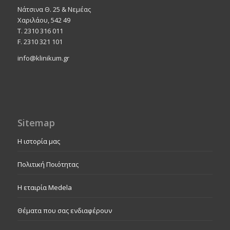
Νάτσινα Θ. 25 & Νεμέας
Χαριλάου, 542 49
T. 2310 316 011
F. 2310 321 101
info@klinikum.gr
Sitemap
Η ιστορία μας
Πολιτική Ποιότητας
Η εταιρία Medela
Θέματα που σας ενδιαφέρουν