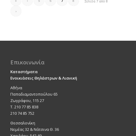
7
«
‹
5
6
8
Σελίδα 7 από 8
›
Επικοινωνία
Καταστήματα
Ενοικιάσεις Θηλάστρων & Λιανική
Αθήνα
Παπαδιαμαντοπούλου 65
Ζωγράφου, 115 27
Τ. 210 77 85 838
210 74 85 752
Θεσσαλονίκη
Νεμέας 32 & Νάτσινα Θ. 36
Χαριλάου, 542 49