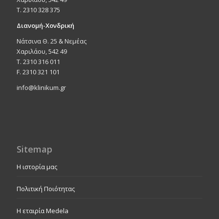
T. 2310 328 375
Διανομή-Χονδρική
Νάτσινα Θ. 25 & Νεμέας
Χαριλάου, 542 49
T. 2310 316 011
F. 2310 321 101
info@klinikum.gr
Sitemap
Η ιστορία μας
Πολιτική Ποιότητας
Η εταιρία Medela