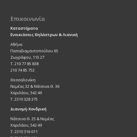
Επικοινωνία
Καταστήματα
Ενοικιάσεις Θηλάστρων & Λιανική
Αθήνα
Παπαδιαμαντοπούλου 65
Ζωγράφου, 115 27
Τ. 210 77 85 838
210 74 85 752
Θεσσαλονίκη
Νεμέας 32 & Νάτσινα Θ. 36
Χαριλάου, 542 49
T. 2310 328 375
Διανομή-Χονδρική
Νάτσινα Θ. 25 & Νεμέας
Χαριλάου, 542 49
T. 2310 316 011