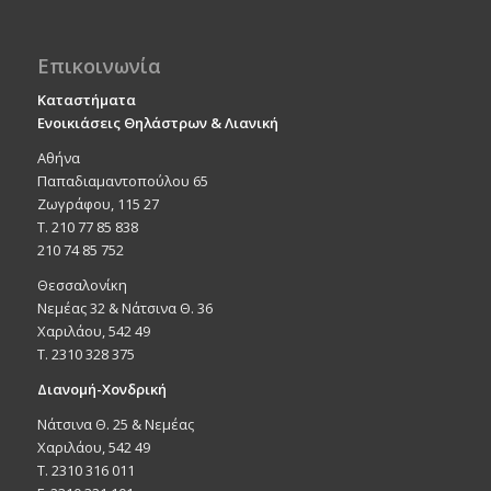
Επικοινωνία
Καταστήματα
Ενοικιάσεις Θηλάστρων & Λιανική
Αθήνα
Παπαδιαμαντοπούλου 65
Ζωγράφου, 115 27
Τ. 210 77 85 838
210 74 85 752
Θεσσαλονίκη
Νεμέας 32 & Νάτσινα Θ. 36
Χαριλάου, 542 49
T. 2310 328 375
Διανομή-Χονδρική
Νάτσινα Θ. 25 & Νεμέας
Χαριλάου, 542 49
T. 2310 316 011