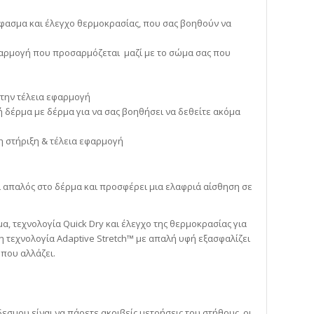
φασμα και έλεγχο θερμοκρασίας, που σας βοηθούν να
φαρμογή που προσαρμόζεται μαζί με το σώμα σας που
 την τέλεια εφαρμογή
δέρμα με δέρμα για να σας βοηθήσει να δεθείτε ακόμα
τη στήριξη & τέλεια εφαρμογή
 απαλός στο δέρμα και προσφέρει μια ελαφριά αίσθηση σε
, τεχνολογία Quick Dry και έλεγχο της θερμοκρασίας για
η τεχνολογία Adaptive Stretch™ με απαλή υφή εξασφαλίζει
που αλλάζει.
εσμου είναι να πάρετε ακριβείς μετρήσεις του στήθους, οι