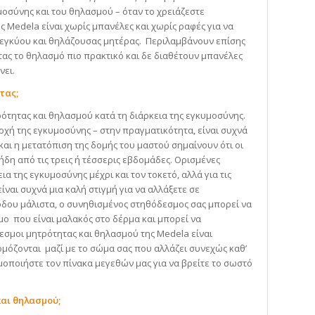
μοσύνης και του θηλασμού – όταν το χρειάζεστε
 Medela είναι χωρίς μπανέλες και χωρίς ραφές για να
ς εγκύου και θηλάζουσας μητέρας. Περιλαμβάνουν επίσης
ας το θηλασμό πιο πρακτικό και δε διαθέτουν μπανέλες
νει.
τας;
ότητας και θηλασμού κατά τη διάρκεια της εγκυμοσύνης.
ρχή της εγκυμοσύνης – στην πραγματικότητα, είναι συχνά
και η μετατόπιση της δομής του μαστού σημαίνουν ότι οι
ήδη από τις τρεις ή τέσσερις εβδομάδες. Ορισμένες
α της εγκυμοσύνης μέχρι και τον τοκετό, αλλά για τις
ναι συχνά μια καλή στιγμή για να αλλάξετε σε
όδου μάλιστα, ο συνηθισμένος στηθόδεσμος σας μπορεί να
μο που είναι μαλακός στο δέρμα και μπορεί να
σμοι μητρότητας και θηλασμού της Medela είναι
μόζονται μαζί με το σώμα σας που αλλάζει συνεχώς καθ’
μοποιήστε τον πίνακα μεγεθών μας για να βρείτε το σωστό
αι θηλασμού;