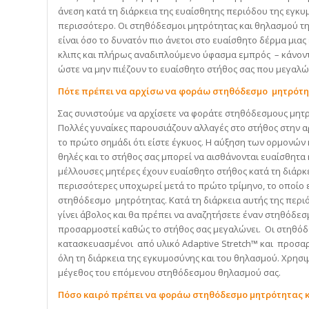
άνεση κατά τη διάρκεια της ευαίσθητης περιόδου της εγκυ
περισσότερο. Οι στηθόδεσμοι μητρότητας και θηλασμού της
είναι όσο το δυνατόν πιο άνετοι στο ευαίσθητο δέρμα μια
κλιπς και πλήρως αναδιπλούμενο ύφασμα εμπρός – κάνοντ
ώστε να μην πιέζουν το ευαίσθητο στήθος σας που μεγαλώ
Πότε πρέπει να αρχίσω να φοράω στηθόδεσμο μητρότη
Σας συνιστούμε να αρχίσετε να φοράτε στηθόδεσμους μητρ
Πολλές γυναίκες παρουσιάζουν αλλαγές στο στήθος στην α
το πρώτο σημάδι ότι είστε έγκυος. Η αύξηση των ορμονών 
θηλές και το στήθος σας μπορεί να αισθάνονται ευαίσθητα 
μέλλουσες μητέρες έχουν ευαίσθητο στήθος κατά τη διάρκει
περισσότερες υποχωρεί μετά το πρώτο τρίμηνο, το οποίο εί
στηθόδεσμο μητρότητας. Κατά τη διάρκεια αυτής της περι
γίνει άβολος και θα πρέπει να αναζητήσετε έναν στηθόδεσ
προσαρμοστεί καθώς το στήθος σας μεγαλώνει. Οι στηθόδε
κατασκευασμένοι από υλικό Adaptive Stretch™ και προσαρ
όλη τη διάρκεια της εγκυμοσύνης και του θηλασμού. Χρησι
μέγεθος του επόμενου στηθόδεσμου θηλασμού σας.
Πόσο καιρό πρέπει να φοράω στηθόδεσμο μητρότητας κ