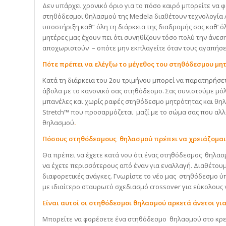
Δεν υπάρχει χρονικό όριο για το πόσο καιρό μπορείτε να
στηθόδεσμοι θηλασμού της Medela διαθέτουν τεχνολογία A
υποστήριξη καθ” όλη τη διάρκεια της διαδρομής σας καθ’ ό
μητέρες μας έχουν πει ότι συνηθίζουν τόσο πολύ την άνε
αποχωριστούν – οπότε μην εκπλαγείτε όταν τους αγαπήσε
Πότε πρέπει να ελέγξω το μέγεθος του στηθόδεσμου μη
Κατά τη διάρκεια του 2ου τριμήνου μπορεί να παρατηρήσετ
άβολα με το κανονικό σας στηθόδεσμο. Σας συνιστούμε μόλ
μπανέλες και χωρίς ραφές στηθόδεσμο μητρότητας και θηλ
Stretch™ που προσαρμόζεται μαζί με το σώμα σας που αλλά
θηλασμού
.
Πόσους στηθόδεσμους θηλασμού πρέπει να χρειάζομαι
Θα πρέπει να έχετε κατά νου ότι ένας στηθόδεσμος θηλασμ
να έχετε περισσότερους από έναν για εναλλαγή. Διαθέτο
διαφορετικές ανάγκες. Γνωρίστε το νέο μας στηθόδεσμο ύ
με ιδιαίτερο σταυρωτό σχεδιασμό crossover για εύκολους
Είναι αυτοί οι στηθόδεσμοι θηλασμού αρκετά άνετοι για
Μπορείτε να φορέσετε ένα στηθόδεσμο θηλασμού στο κρεβάτ