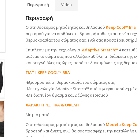
Περιγραφή
Video
Περιγραφή
Ο στηθόδεσμος μητρότητας και θηλασμού
Keep Cool™ Bra
αερισμού για να αισθάνεστε δροσερή καθώς και τη νέα τε
θερμοκρασίας του σώματός σας, ενώ σας προσφέρει στήριξ
Επιπλέον, με την τεχνολογία
Adaptive Stretch™
4 κατευθ
μαζί με το σώμα σας που αλλάζει καθ΄ όλη τη διάρκεια τη
και στεγνή όλες τις ώρες, παρά τις διακυμάνσεις της θερμ
ΓΙΑΤΙ KEEP COOL™ BRA
-Εξισορροπεί τη θερμοκρασία του σώματός σας
-Με τεχνολογία Adaptive Stretch™ από την εγκυμοσύνη μέ
-Με διαπνέον ύφασμα και 2 ζώνες αερισμού
ΧΑΡΑΚΤΗΡΙΣΤΙΚΑ & ΟΦΕΛΗ
Με μια ματιά:
Ο στηθόδεσμος μητρότητας και θηλασμού
Medela Keep C
δροσερή και άνετη, ενώ θα σας προσφέρει την κατάλληλη υ