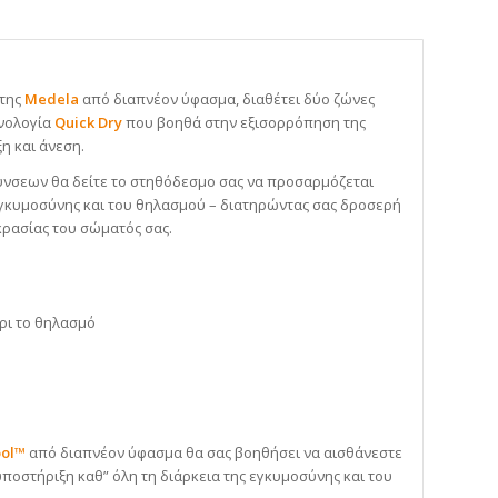
της
Medela
από διαπνέον ύφασμα, διαθέτει δύο ζώνες
χνολογία
Quick Dry
που βοηθά στην εξισορρόπηση της
η και άνεση.
ύνσεων θα δείτε το στηθόδεσμο σας να προσαρμόζεται
ς εγκυμοσύνης και του θηλασμού – διατηρώντας σας δροσερή
οκρασίας του σώματός σας.
χρι το θηλασμό
ool™
από διαπνέον ύφασμα θα σας βοηθήσει να αισθάνεστε
ποστήριξη καθ” όλη τη διάρκεια της εγκυμοσύνης και του