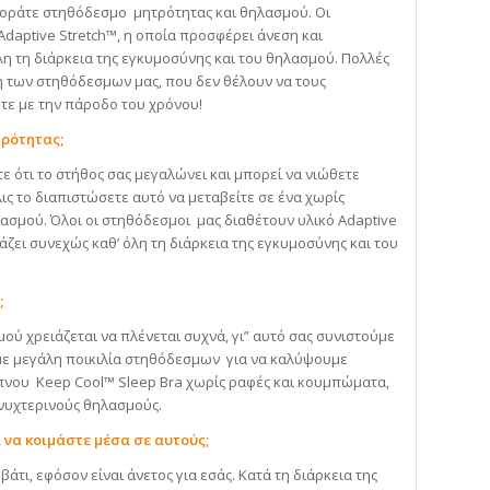
 φοράτε στηθόδεσμο μητρότητας και θηλασμού. Οι
daptive Stretch™, η οποία προσφέρει άνεση και
λη τη διάρκεια της εγκυμοσύνης και του θηλασμού. Πολλές
ση των στηθόδεσμων μας, που δεν θέλουν να τους
τε με την πάροδο του χρόνου!
τρότητας;
ε ότι το στήθος σας μεγαλώνει και μπορεί να νιώθετε
ις το διαπιστώσετε αυτό να μεταβείτε σε ένα χωρίς
ασμού. Όλοι οι στηθόδεσμοι μας διαθέτουν υλικό Adaptive
ζει συνεχώς καθ’ όλη τη διάρκεια της εγκυμοσύνης και του
;
ού χρειάζεται να πλένεται συχνά, γι” αυτό σας συνιστούμε
υμε μεγάλη ποικιλία στηθόδεσμων για να καλύψουμε
πνου Keep Cool™ Sleep Bra χωρίς ραφές και κουμπώματα,
 νυχτερινούς θηλασμούς.
 να κοιμάστε μέσα σε αυτούς;
ι, εφόσον είναι άνετος για εσάς. Κατά τη διάρκεια της