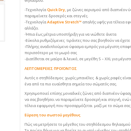
θηλασμού.
-Τεχνολογία
Quick Dry,
με ζώνες αερισμού από διαπνέον ύ
παραμείνετε δροσερές και στεγνές.
-Τεχνολογία
Adaptive Stretch™
απαλής υφής για τέλεια ε
αλλάζει
-Ήπια έως μέτρια υποστήριξη για να νιώθετε άνετα
-Εύκολα ρυθμιζόμενες τιράντες που σας βοηθούν να έχετε
-Πλήρης αναδιπλούμενο ύφασμα εμπρός για μέγιστη επαφή 
περισσότερο με το μωρό σας
-Διατίθεται σε μαύρο & λευκό, σε μεγέθη S – XXL για μέγισ
ΛΕΠΤΟΜΕΡΕΙΕΣ ΠΡΟΪΟΝΤΟΣ
Αυτός ο στηθόδεσμος χωρίς μπανέλες & χωρίς ραφές είναι
ένα από τα πιο ευαίσθητα σημεία του σώματός σας.
Χρησιμοποιεί επίσης μοναδικές ζώνες από διαπνέον ύφασμα
να σας βοηθήσει να παραμείνετε δροσερή και στεγνή, ενώ 
τέλεια εφαρμογή που προσαρμόζεται μαζί με το σώμα σας 
Εύρεση του σωστού μεγέθους
Πώς να μετρήσετε το μέγεθος του στηθόδεσμου θηλασμού
Το πρώτο βήμα για να βρείτε το σωστό μέγεθος του στηθόδ