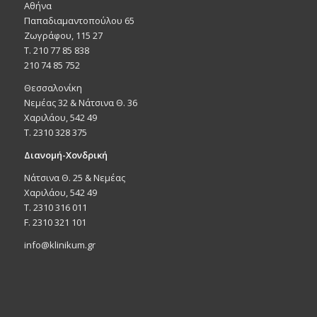
Αθήνα
Παπαδιαμαντοπούλου 65
Ζωγράφου, 115 27
Τ. 210 77 85 838
210 74 85 752
Θεσσαλονίκη
Νεμέας 32 & Νάτσινα Θ. 36
Χαριλάου, 542 49
T. 2310 328 375
Διανομή-Χονδρική
Νάτσινα Θ. 25 & Νεμέας
Χαριλάου, 542 49
T. 2310 316 011
F. 2310 321 101
info@klinikum.gr